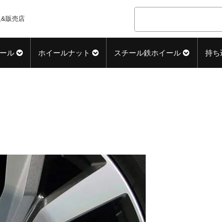
&販売店
ール
ホイールナット
スチール鉄ホイール
持ち