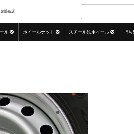
&販売店
ール
ホイールナット
スチール鉄ホイール
持ち