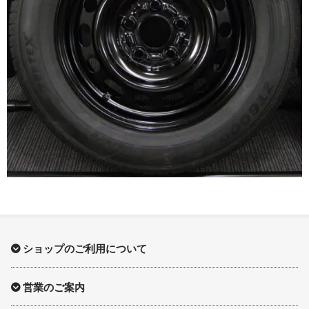
17インチ：冬タイヤホイール
18インチ：冬タイヤホイール
19インチ：冬タイヤホイール
20インチ：冬タイヤホイール
夏タイヤホイール
12インチ：夏タイヤホイール
13インチ：夏タイヤホイール
14インチ：夏タイヤホイール
ショップのご利用について
15インチ：夏タイヤホイール
営業のご案内