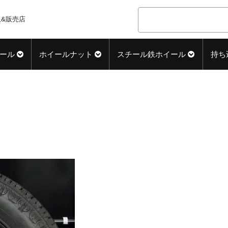
&販売店
ール
ホイールナット
スチール鉄ホイール
持ち