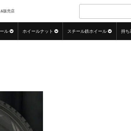
&販売店
ール
ホイールナット
スチール鉄ホイール
持ち