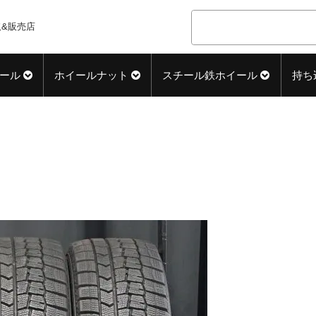
&販売店
ール
ホイールナット
スチール鉄ホイール
持ち