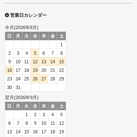
16インチ：夏タイヤホイール
営業日カレンダー
17インチ：夏タイヤホイール
今月(2026年8月)
18インチ：夏タイヤホイール
日
月
火
水
木
金
土
1
19インチ：夏タイヤホイール
2
3
4
5
6
7
8
20インチ：夏タイヤホイール
9
10
11
12
13
14
15
16
17
18
19
20
21
22
ホイールナット
23
24
25
26
27
28
29
30
31
平面座ナット
翌月(2026年9月)
日
月
火
水
木
金
土
ロング平面ナット
1
2
3
4
5
ショート平面ナット
6
7
8
9
10
11
12
13
14
15
16
17
18
19