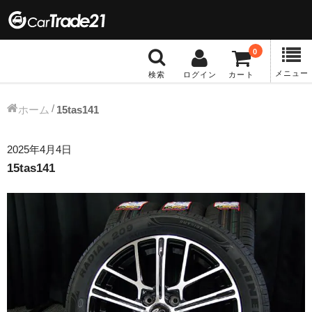
0
メニュー
検索
ログイン
カート
冬タイヤホイール
ホーム
15tas141
12インチ：冬タイヤホイール
2025年4月4日
15tas141
13インチ：冬タイヤホイール
14インチ：冬タイヤホイール
15インチ：冬タイヤホイール
16インチ：冬タイヤホイール