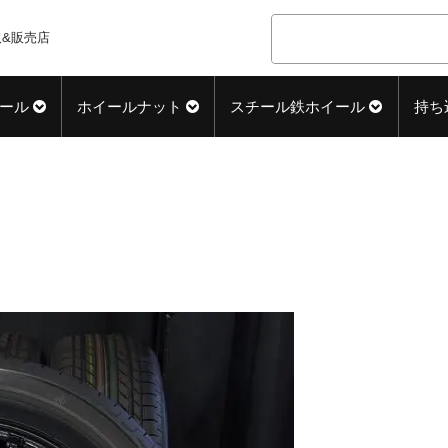
&販売店
ール
ホイールナット
スチール鉄ホイール
持ち