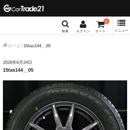
0
メニュー
検索
ログイン
カート
冬タイヤホイール
ホーム
15tas144__05
12インチ：冬タイヤホイール
2026年6月24日
15tas144__05
13インチ：冬タイヤホイール
14インチ：冬タイヤホイール
15インチ：冬タイヤホイール
16インチ：冬タイヤホイール