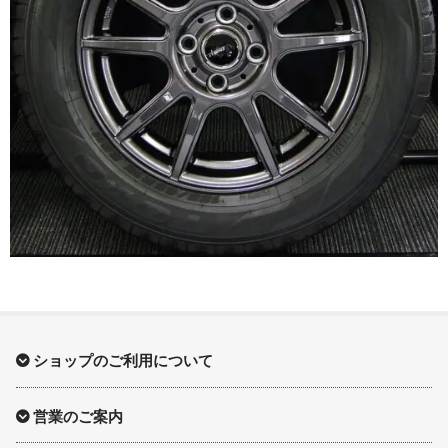
17インチ：冬タイヤホイール
18インチ：冬タイヤホイール
19インチ：冬タイヤホイール
20インチ：冬タイヤホイール
夏タイヤホイール
12インチ：夏タイヤホイール
13インチ：夏タイヤホイール
14インチ：夏タイヤホイール
ショップのご利用について
15インチ：夏タイヤホイール
営業のご案内