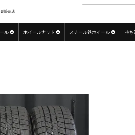
&販売店
ール
ホイールナット
スチール鉄ホイール
持ち