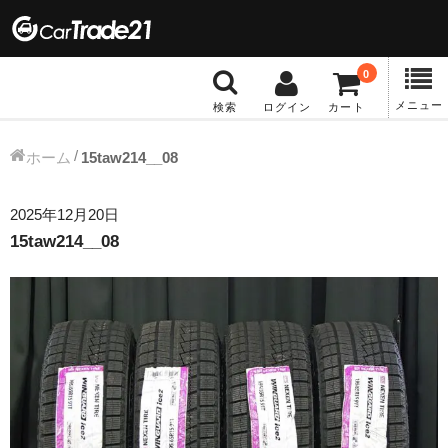
0
メニュー
検索
ログイン
カート
冬タイヤホイール
ホーム
15taw214__08
12インチ：冬タイヤホイール
2025年12月20日
15taw214__08
13インチ：冬タイヤホイール
14インチ：冬タイヤホイール
15インチ：冬タイヤホイール
16インチ：冬タイヤホイール