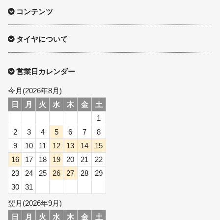
16インチ：夏タイヤホイール
コンテンツ
17インチ：夏タイヤホイール
タイヤについて
18インチ：夏タイヤホイール
営業日カレンダー
19インチ：夏タイヤホイール
今月(2026年8月)
20インチ：夏タイヤホイール
日
月
火
水
木
金
土
1
ホイールナット
2
3
4
5
6
7
8
9
10
11
12
13
14
15
平面座ナット
16
17
18
19
20
21
22
ロング平面ナット
23
24
25
26
27
28
29
30
31
ショート平面ナット
翌月(2026年9月)
日
月
火
水
木
金
土