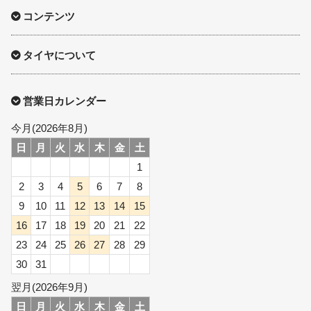
16インチ：夏タイヤホイール
コンテンツ
17インチ：夏タイヤホイール
タイヤについて
18インチ：夏タイヤホイール
営業日カレンダー
19インチ：夏タイヤホイール
今月(2026年8月)
20インチ：夏タイヤホイール
日
月
火
水
木
金
土
1
ホイールナット
2
3
4
5
6
7
8
9
10
11
12
13
14
15
平面座ナット
16
17
18
19
20
21
22
ロング平面ナット
23
24
25
26
27
28
29
30
31
ショート平面ナット
翌月(2026年9月)
日
月
火
水
木
金
土