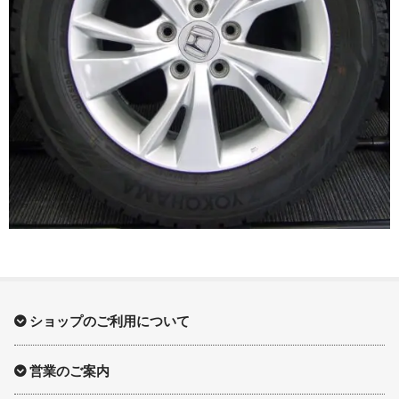
17インチ：冬タイヤホイール
18インチ：冬タイヤホイール
19インチ：冬タイヤホイール
20インチ：冬タイヤホイール
夏タイヤホイール
12インチ：夏タイヤホイール
13インチ：夏タイヤホイール
14インチ：夏タイヤホイール
ショップのご利用について
15インチ：夏タイヤホイール
営業のご案内