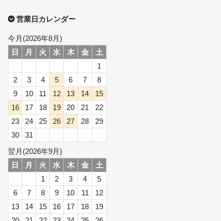
16インチ：夏タイヤホイール
営業日カレンダー
17インチ：夏タイヤホイール
今月(2026年8月)
18インチ：夏タイヤホイール
日
月
火
水
木
金
土
1
19インチ：夏タイヤホイール
2
3
4
5
6
7
8
9
10
11
12
13
14
15
20インチ：夏タイヤホイール
16
17
18
19
20
21
22
23
24
25
26
27
28
29
ホイールナット
30
31
平面座ナット
翌月(2026年9月)
日
月
火
水
木
金
土
ロング平面ナット
1
2
3
4
5
6
7
8
9
10
11
12
ショート平面ナット
13
14
15
16
17
18
19
20
21
22
23
24
25
26