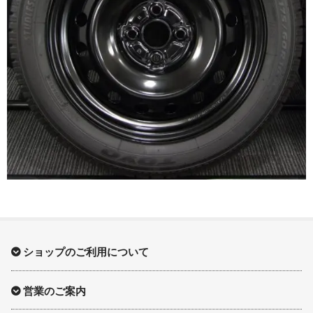
17インチ：冬タイヤホイール
18インチ：冬タイヤホイール
19インチ：冬タイヤホイール
20インチ：冬タイヤホイール
夏タイヤホイール
12インチ：夏タイヤホイール
13インチ：夏タイヤホイール
14インチ：夏タイヤホイール
ショップのご利用について
15インチ：夏タイヤホイール
営業のご案内