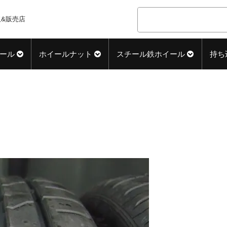
&販売店
ール
ホイールナット
スチール鉄ホイール
持ち