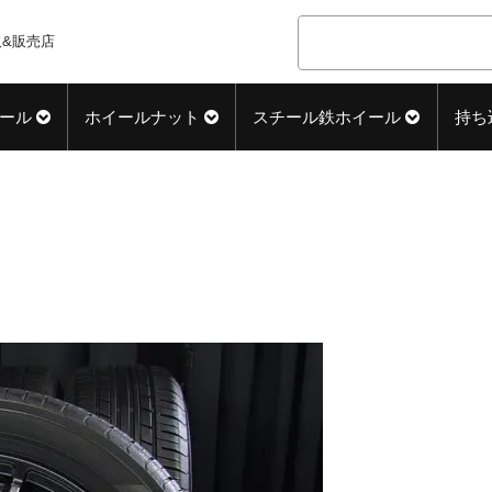
&販売店
ール
ホイールナット
スチール鉄ホイール
持ち