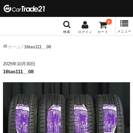
0
メニュー
検索
ログイン
カート
冬タイヤホイール
ホーム
16tas111__08
12インチ：冬タイヤホイール
2025年10月30日
16tas111__08
13インチ：冬タイヤホイール
14インチ：冬タイヤホイール
15インチ：冬タイヤホイール
16インチ：冬タイヤホイール