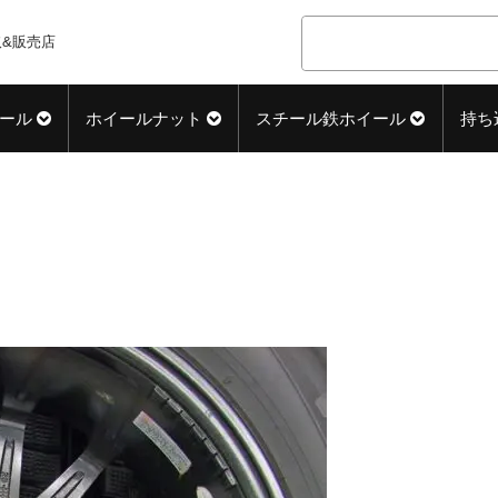
&販売店
ール
ホイールナット
スチール鉄ホイール
持ち