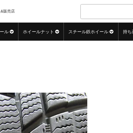
&販売店
ール
ホイールナット
スチール鉄ホイール
持ち