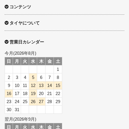
16インチ：夏タイヤホイール
コンテンツ
17インチ：夏タイヤホイール
タイヤについて
18インチ：夏タイヤホイール
営業日カレンダー
19インチ：夏タイヤホイール
今月(2026年8月)
20インチ：夏タイヤホイール
日
月
火
水
木
金
土
1
ホイールナット
2
3
4
5
6
7
8
9
10
11
12
13
14
15
平面座ナット
16
17
18
19
20
21
22
ロング平面ナット
23
24
25
26
27
28
29
30
31
ショート平面ナット
翌月(2026年9月)
日
月
火
水
木
金
土