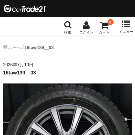
0
メニュー
検索
ログイン
カート
冬タイヤホイール
ホーム
16taw139__03
12インチ：冬タイヤホイール
2026年7月10日
16taw139__03
13インチ：冬タイヤホイール
14インチ：冬タイヤホイール
15インチ：冬タイヤホイール
16インチ：冬タイヤホイール