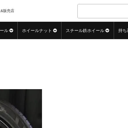
&販売店
ール
ホイールナット
スチール鉄ホイール
持ち