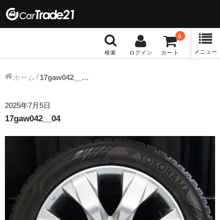
0
メニュー
検索
ログイン
カート
冬タイヤホイール
ホーム
17gaw042__04
12インチ：冬タイヤホイール
2025年7月5日
17gaw042__04
13インチ：冬タイヤホイール
14インチ：冬タイヤホイール
15インチ：冬タイヤホイール
16インチ：冬タイヤホイール