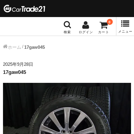
0
メニュー
検索
ログイン
カート
冬タイヤホイール
ホーム
17gaw045
12インチ：冬タイヤホイール
2025年9月28日
17gaw045
13インチ：冬タイヤホイール
14インチ：冬タイヤホイール
15インチ：冬タイヤホイール
16インチ：冬タイヤホイール