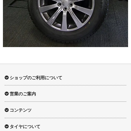
17インチ：冬タイヤホイール
18インチ：冬タイヤホイール
19インチ：冬タイヤホイール
20インチ：冬タイヤホイール
夏タイヤホイール
12インチ：夏タイヤホイール
ショップのご利用について
13インチ：夏タイヤホイール
営業のご案内
14インチ：夏タイヤホイール
コンテンツ
15インチ：夏タイヤホイール
タイヤについて