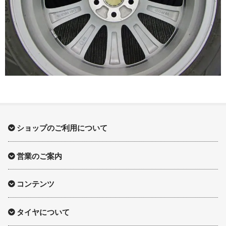
17インチ：冬タイヤホイール
18インチ：冬タイヤホイール
19インチ：冬タイヤホイール
20インチ：冬タイヤホイール
夏タイヤホイール
12インチ：夏タイヤホイール
ショップのご利用について
13インチ：夏タイヤホイール
営業のご案内
14インチ：夏タイヤホイール
コンテンツ
15インチ：夏タイヤホイール
タイヤについて