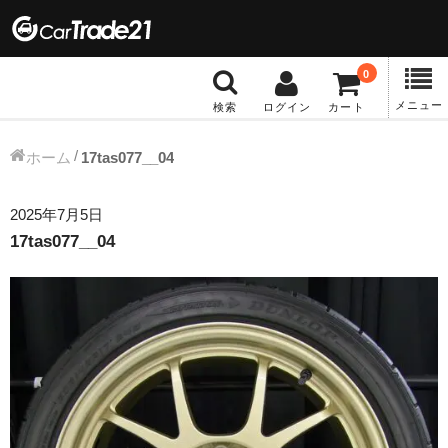
0
メニュー
検索
ログイン
カート
冬タイヤホイール
ホーム
17tas077__04
12インチ：冬タイヤホイール
2025年7月5日
17tas077__04
13インチ：冬タイヤホイール
14インチ：冬タイヤホイール
15インチ：冬タイヤホイール
16インチ：冬タイヤホイール