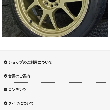
17インチ：冬タイヤホイール
18インチ：冬タイヤホイール
19インチ：冬タイヤホイール
20インチ：冬タイヤホイール
夏タイヤホイール
12インチ：夏タイヤホイール
ショップのご利用について
13インチ：夏タイヤホイール
営業のご案内
14インチ：夏タイヤホイール
コンテンツ
15インチ：夏タイヤホイール
タイヤについて