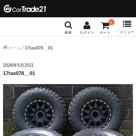
0
メニュー
検索
ログイン
カート
冬タイヤホイール
ホーム
17tas078__01
12インチ：冬タイヤホイール
2026年5月25日
17tas078__01
13インチ：冬タイヤホイール
14インチ：冬タイヤホイール
15インチ：冬タイヤホイール
16インチ：冬タイヤホイール