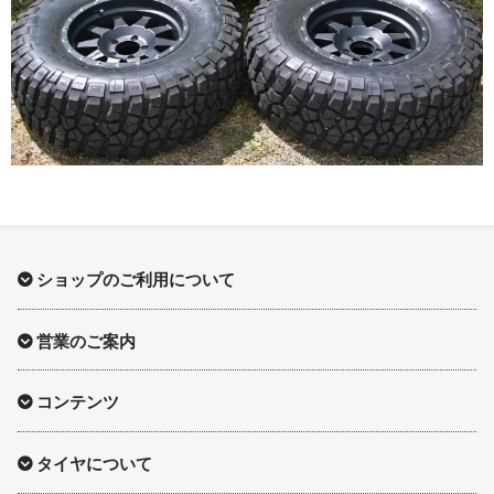
17インチ：冬タイヤホイール
18インチ：冬タイヤホイール
19インチ：冬タイヤホイール
20インチ：冬タイヤホイール
夏タイヤホイール
12インチ：夏タイヤホイール
ショップのご利用について
13インチ：夏タイヤホイール
営業のご案内
14インチ：夏タイヤホイール
コンテンツ
15インチ：夏タイヤホイール
タイヤについて