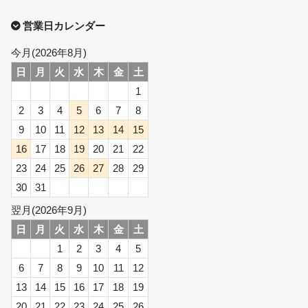
16インチ：夏タイヤホイール
営業日カレンダー
17インチ：夏タイヤホイール
今月(2026年8月)
18インチ：夏タイヤホイール
日
月
火
水
木
金
土
1
19インチ：夏タイヤホイール
2
3
4
5
6
7
8
9
10
11
12
13
14
15
20インチ：夏タイヤホイール
16
17
18
19
20
21
22
23
24
25
26
27
28
29
ホイールナット
30
31
平面座ナット
翌月(2026年9月)
日
月
火
水
木
金
土
ロング平面ナット
1
2
3
4
5
6
7
8
9
10
11
12
ショート平面ナット
13
14
15
16
17
18
19
20
21
22
23
24
25
26