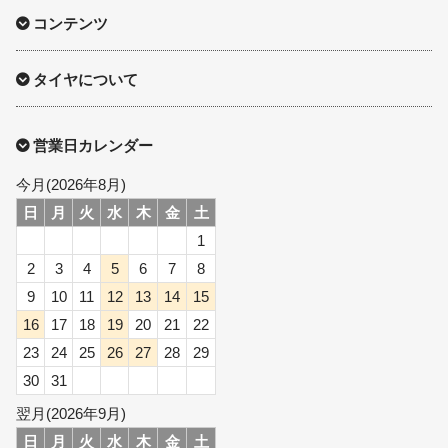
16インチ：夏タイヤホイール
コンテンツ
17インチ：夏タイヤホイール
タイヤについて
18インチ：夏タイヤホイール
営業日カレンダー
19インチ：夏タイヤホイール
今月(2026年8月)
20インチ：夏タイヤホイール
日
月
火
水
木
金
土
1
ホイールナット
2
3
4
5
6
7
8
9
10
11
12
13
14
15
平面座ナット
16
17
18
19
20
21
22
ロング平面ナット
23
24
25
26
27
28
29
30
31
ショート平面ナット
翌月(2026年9月)
日
月
火
水
木
金
土