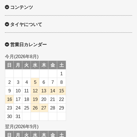
16インチ：夏タイヤホイール
コンテンツ
17インチ：夏タイヤホイール
タイヤについて
18インチ：夏タイヤホイール
営業日カレンダー
19インチ：夏タイヤホイール
今月(2026年8月)
20インチ：夏タイヤホイール
日
月
火
水
木
金
土
1
ホイールナット
2
3
4
5
6
7
8
9
10
11
12
13
14
15
平面座ナット
16
17
18
19
20
21
22
ロング平面ナット
23
24
25
26
27
28
29
30
31
ショート平面ナット
翌月(2026年9月)
日
月
火
水
木
金
土