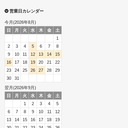
16インチ：夏タイヤホイール
営業日カレンダー
17インチ：夏タイヤホイール
今月(2026年8月)
18インチ：夏タイヤホイール
日
月
火
水
木
金
土
1
19インチ：夏タイヤホイール
2
3
4
5
6
7
8
9
10
11
12
13
14
15
20インチ：夏タイヤホイール
16
17
18
19
20
21
22
23
24
25
26
27
28
29
ホイールナット
30
31
平面座ナット
翌月(2026年9月)
日
月
火
水
木
金
土
ロング平面ナット
1
2
3
4
5
6
7
8
9
10
11
12
ショート平面ナット
13
14
15
16
17
18
19
20
21
22
23
24
25
26