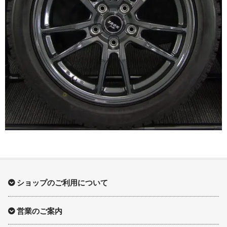
17インチ：冬タイヤホイール
18インチ：冬タイヤホイール
19インチ：冬タイヤホイール
20インチ：冬タイヤホイール
夏タイヤホイール
12インチ：夏タイヤホイール
13インチ：夏タイヤホイール
14インチ：夏タイヤホイール
ショップのご利用について
15インチ：夏タイヤホイール
営業のご案内