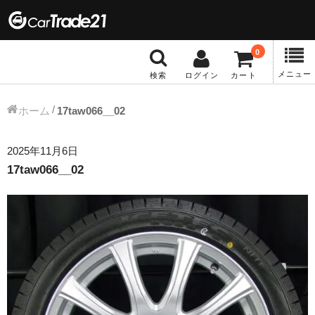
0
メニュー
検索
ログイン
カート
冬タイヤホイール
ホーム
17taw066__02
12インチ：冬タイヤホイール
2025年11月6日
17taw066__02
13インチ：冬タイヤホイール
14インチ：冬タイヤホイール
15インチ：冬タイヤホイール
16インチ：冬タイヤホイール