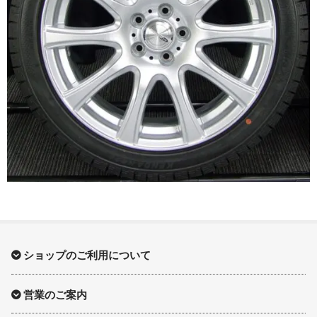
17インチ：冬タイヤホイール
18インチ：冬タイヤホイール
19インチ：冬タイヤホイール
20インチ：冬タイヤホイール
夏タイヤホイール
12インチ：夏タイヤホイール
13インチ：夏タイヤホイール
14インチ：夏タイヤホイール
ショップのご利用について
15インチ：夏タイヤホイール
営業のご案内