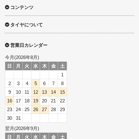
16インチ：夏タイヤホイール
コンテンツ
17インチ：夏タイヤホイール
タイヤについて
18インチ：夏タイヤホイール
営業日カレンダー
19インチ：夏タイヤホイール
今月(2026年8月)
20インチ：夏タイヤホイール
日
月
火
水
木
金
土
1
ホイールナット
2
3
4
5
6
7
8
9
10
11
12
13
14
15
平面座ナット
16
17
18
19
20
21
22
ロング平面ナット
23
24
25
26
27
28
29
30
31
ショート平面ナット
翌月(2026年9月)
日
月
火
水
木
金
土