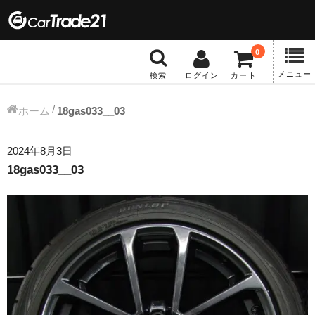
0
メニュー
検索
ログイン
カート
冬タイヤホイール
ホーム
18gas033__03
12インチ：冬タイヤホイール
2024年8月3日
18gas033__03
13インチ：冬タイヤホイール
14インチ：冬タイヤホイール
15インチ：冬タイヤホイール
16インチ：冬タイヤホイール