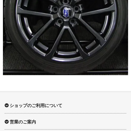
17インチ：冬タイヤホイール
18インチ：冬タイヤホイール
19インチ：冬タイヤホイール
20インチ：冬タイヤホイール
夏タイヤホイール
12インチ：夏タイヤホイール
13インチ：夏タイヤホイール
14インチ：夏タイヤホイール
ショップのご利用について
15インチ：夏タイヤホイール
営業のご案内