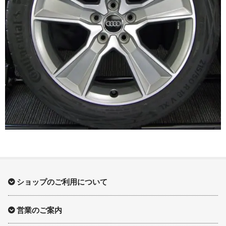
17インチ：冬タイヤホイール
18インチ：冬タイヤホイール
19インチ：冬タイヤホイール
20インチ：冬タイヤホイール
夏タイヤホイール
12インチ：夏タイヤホイール
13インチ：夏タイヤホイール
14インチ：夏タイヤホイール
ショップのご利用について
15インチ：夏タイヤホイール
営業のご案内