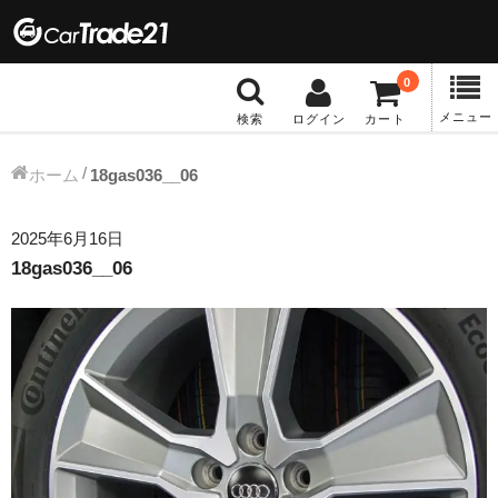
0
メニュー
検索
ログイン
カート
冬タイヤホイール
ホーム
18gas036__06
12インチ：冬タイヤホイール
2025年6月16日
18gas036__06
13インチ：冬タイヤホイール
14インチ：冬タイヤホイール
15インチ：冬タイヤホイール
16インチ：冬タイヤホイール