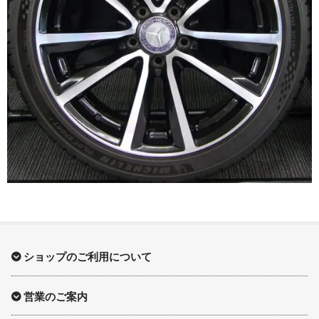
17インチ：冬タイヤホイール
18インチ：冬タイヤホイール
19インチ：冬タイヤホイール
20インチ：冬タイヤホイール
夏タイヤホイール
12インチ：夏タイヤホイール
13インチ：夏タイヤホイール
14インチ：夏タイヤホイール
ショップのご利用について
15インチ：夏タイヤホイール
営業のご案内