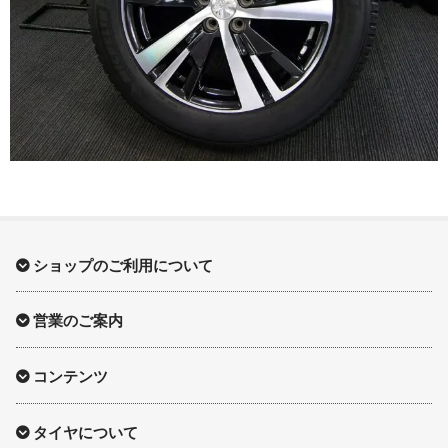
17インチ：冬タイヤホイール
18インチ：冬タイヤホイール
19インチ：冬タイヤホイール
20インチ：冬タイヤホイール
夏タイヤホイール
12インチ：夏タイヤホイール
ショップのご利用について
13インチ：夏タイヤホイール
営業のご案内
14インチ：夏タイヤホイール
コンテンツ
15インチ：夏タイヤホイール
タイヤについて