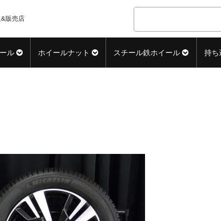
&販売店
ール
ホイールナット
スチール鉄ホイール
持ち