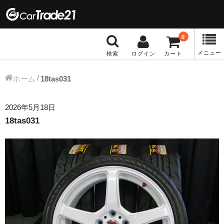
0
メニュー
検索
ログイン
カート
冬タイヤホイール
ホーム
18tas031
12インチ：冬タイヤホイール
2026年5月18日
18tas031
13インチ：冬タイヤホイール
14インチ：冬タイヤホイール
15インチ：冬タイヤホイール
16インチ：冬タイヤホイール