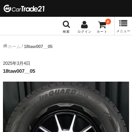
0
メニュー
検索
ログイン
カート
冬タイヤホイール
ホーム
18taw007__05
12インチ：冬タイヤホイール
2025年3月4日
18taw007__05
13インチ：冬タイヤホイール
14インチ：冬タイヤホイール
15インチ：冬タイヤホイール
16インチ：冬タイヤホイール