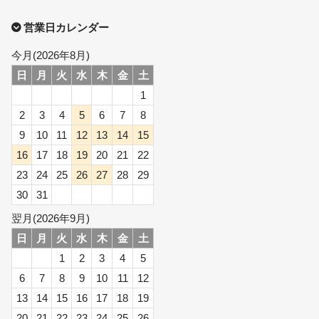
16インチ：夏タイヤホイール
営業日カレンダー
17インチ：夏タイヤホイール
今月(2026年8月)
18インチ：夏タイヤホイール
日
月
火
水
木
金
土
1
19インチ：夏タイヤホイール
2
3
4
5
6
7
8
9
10
11
12
13
14
15
20インチ：夏タイヤホイール
16
17
18
19
20
21
22
23
24
25
26
27
28
29
ホイールナット
30
31
平面座ナット
翌月(2026年9月)
日
月
火
水
木
金
土
ロング平面ナット
1
2
3
4
5
6
7
8
9
10
11
12
ショート平面ナット
13
14
15
16
17
18
19
20
21
22
23
24
25
26