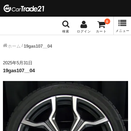
0
メニュー
検索
ログイン
カート
冬タイヤホイール
ホーム
19gas107__04
12インチ：冬タイヤホイール
2025年5月31日
19gas107__04
13インチ：冬タイヤホイール
14インチ：冬タイヤホイール
15インチ：冬タイヤホイール
16インチ：冬タイヤホイール