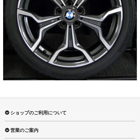
17インチ：冬タイヤホイール
18インチ：冬タイヤホイール
19インチ：冬タイヤホイール
20インチ：冬タイヤホイール
夏タイヤホイール
12インチ：夏タイヤホイール
13インチ：夏タイヤホイール
14インチ：夏タイヤホイール
ショップのご利用について
15インチ：夏タイヤホイール
営業のご案内