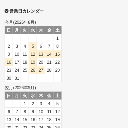
16インチ：夏タイヤホイール
営業日カレンダー
17インチ：夏タイヤホイール
今月(2026年8月)
18インチ：夏タイヤホイール
日
月
火
水
木
金
土
1
19インチ：夏タイヤホイール
2
3
4
5
6
7
8
9
10
11
12
13
14
15
20インチ：夏タイヤホイール
16
17
18
19
20
21
22
23
24
25
26
27
28
29
ホイールナット
30
31
平面座ナット
翌月(2026年9月)
日
月
火
水
木
金
土
ロング平面ナット
1
2
3
4
5
6
7
8
9
10
11
12
ショート平面ナット
13
14
15
16
17
18
19
20
21
22
23
24
25
26