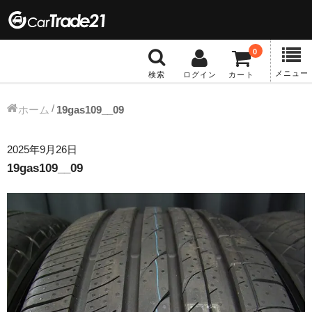
0
メニュー
検索
ログイン
カート
冬タイヤホイール
ホーム
19gas109__09
12インチ：冬タイヤホイール
2025年9月26日
19gas109__09
13インチ：冬タイヤホイール
14インチ：冬タイヤホイール
15インチ：冬タイヤホイール
16インチ：冬タイヤホイール