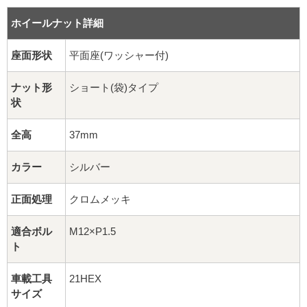
16インチ：夏タイヤホイール
ホイールナット詳細
17インチ：夏タイヤホイール
座面形状
平面座(ワッシャー付)
18インチ：夏タイヤホイール
ナット形
ショート(袋)タイプ
状
19インチ：夏タイヤホイール
全高
37mm
20インチ：夏タイヤホイール
カラー
シルバー
ホイールナット
正面処理
クロムメッキ
平面座ナット
適合ボル
M12×P1.5
ロング平面ナット
ト
ショート平面ナット
車載工具
21HEX
サイズ