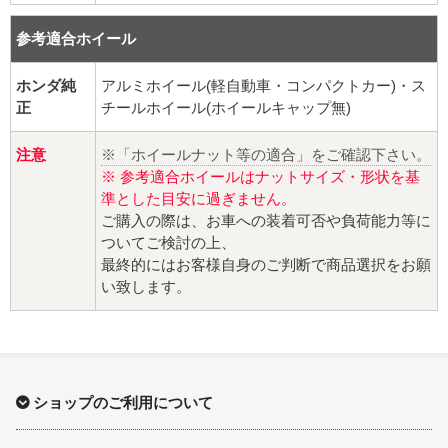
球面座ナット
参考適合ホイール
ロング球面ナット
ホンダ純
アルミホイール(軽自動車・コンパクトカー)・ス
ショート球面ナット
正
チールホイール(ホイールキャップ無)
貫通ナット
注意
※「ホイールナット等の適合」をご確認下さい。
※ 参考適合ホイールはナットサイズ・形状を基
準とした目安に過ぎません。
袋ナット
ご購入の際は、お車への装着可否や負荷能力等に
ついてご検討の上、
ロング袋ナット
最終的にはお客様自身のご判断で商品選択をお願
い致します。
ショート袋ナット
スチール鉄ホイール
持ち込み交換工賃
ショップのご利用について