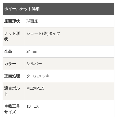
16インチ：夏タイヤホイール
ホイールナット詳細
17インチ：夏タイヤホイール
座面形状
球面座
18インチ：夏タイヤホイール
ナット形
ショート(袋)タイプ
状
19インチ：夏タイヤホイール
全高
24mm
20インチ：夏タイヤホイール
カラー
シルバー
ホイールナット
正面処理
クロムメッキ
平面座ナット
適合ボル
M12×P1.5
ロング平面ナット
ト
ショート平面ナット
車載工具
19HEX
サイズ