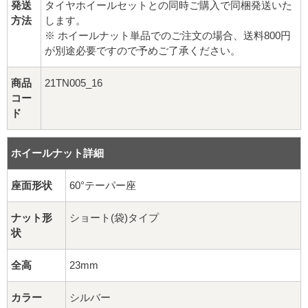
16インチ：夏タイヤホイール
発送
タイヤホイールセットとの同時ご購入で同梱発送いた
方法
します。
※ ホイールナット単品でのご注文の場合、送料800円
17インチ：夏タイヤホイール
が別途必要ですので予めご了承ください。
18インチ：夏タイヤホイール
商品
21TN005_16
コー
19インチ：夏タイヤホイール
ド
20インチ：夏タイヤホイール
ホイールナット詳細
ホイールナット
座面形状
60°テーパー座
平面座ナット
ナット形
ショート(袋)タイプ
状
ロング平面ナット
全高
23mm
ショート平面ナット
カラー
シルバー