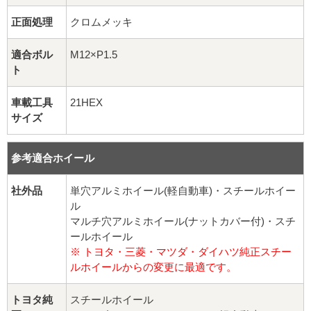
球面座ナット
正面処理
クロムメッキ
ロング球面ナット
適合ボル
M12×P1.5
ト
ショート球面ナット
車載工具
21HEX
貫通ナット
サイズ
袋ナット
参考適合ホイール
ロング袋ナット
社外品
単穴アルミホイール(軽自動車)・スチールホイー
ル
ショート袋ナット
マルチ穴アルミホイール(ナットカバー付)・スチ
ールホイール
スチール鉄ホイール
※ トヨタ・三菱・マツダ・ダイハツ純正スチー
ルホイールからの変更に最適です。
持ち込み交換工賃
トヨタ純
スチールホイール