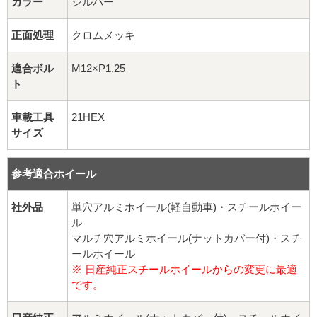
球面座ナット
カラー
シルバー
正面処理
クロムメッキ
ロング球面ナット
適合ボル
M12×P1.25
ショート球面ナット
ト
貫通ナット
車載工具
21HEX
サイズ
袋ナット
参考適合ホイール
ロング袋ナット
社外品
単穴アルミホイール(軽自動車)・スチールホイー
ショート袋ナット
ル
マルチ穴アルミホイール(ナットカバー付)・スチ
スチール鉄ホイール
ールホイール
※ 日産純正スチールホイールからの変更に最適
持ち込み交換工賃
です。