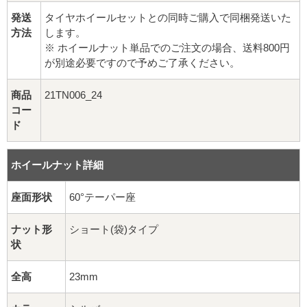
16インチ：夏タイヤホイール
発送
タイヤホイールセットとの同時ご購入で同梱発送いた
方法
します。
17インチ：夏タイヤホイール
※ ホイールナット単品でのご注文の場合、送料800円
が別途必要ですので予めご了承ください。
18インチ：夏タイヤホイール
商品
21TN006_24
19インチ：夏タイヤホイール
コー
ド
20インチ：夏タイヤホイール
ホイールナット詳細
ホイールナット
座面形状
60°テーパー座
平面座ナット
ナット形
ショート(袋)タイプ
ロング平面ナット
状
ショート平面ナット
全高
23mm