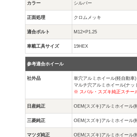
カラー
シルバー
正面処理
クロムメッキ
適合ボルト
M12×P1.25
車載工具サイズ
19HEX
参考適合ホイール
社外品
単穴アルミホイール(軽自動車
マルチ穴アルミホイール(ナッ
※ スバル・スズキ純正スチー
日産純正
OEM(スズキ)アルミホイール
三菱純正
OEM(スズキ)アルミホイール
マツダ純正
OEM(スズキ)アルミホイール