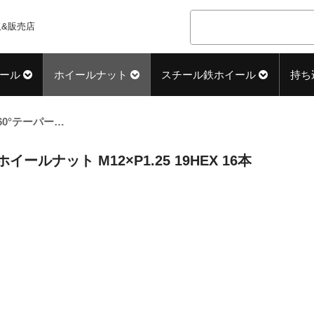
&販売店
ール
ホイールナット
スチール鉄ホイール
持ち
60°テーパー座 ショート(23mm) クロム ホイールナット M12×P1.25 19HEX 16本
イールナット M12×P1.25 19HEX 16本