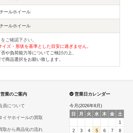
スチールホイール
スチールホイール
」をご確認下さい。
サイズ・形状を基準とした目安に過ぎません。
可否や負荷能力等についてご検討の上、
断で商品選択をお願い致します。
営業のご案内
営業日カレンダー
会員について
今月(2026年8月)
日
月
火
水
木
金
土
タイヤホイールの買取
1
買取から商品化の流れ
2
3
4
5
6
7
8