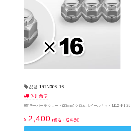
品番 19TN006_16
佐川急便
60°テーパー座 ショート(23mm) クロム ホイールナット M12×P1.25 
2,400
¥
(税込・送料別)